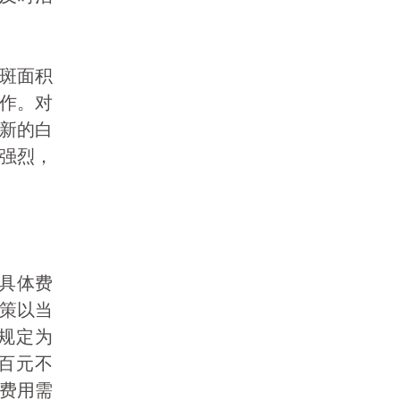
白斑面积
工作。对
防新的白
强烈，
，具体费
策以当
规定为
百元不
费用需