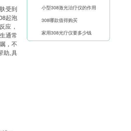
小型308激光治疗仪的作用
皮肤受到
08起泡
308哪款值得购买
反应，
家用308光疗仪要多少钱
生通常
嘱，不
助,具