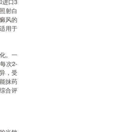
和进口3
确照射白
癜风的
它适用于
变化。一
每次2-
差异，受
还能抹药
综合评
者的光敏