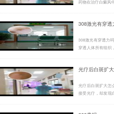
药物在治疗白癜风中
要明确的是，贞芪
体质、提高免疫力
308激光有穿透
升免疫力可能对免
308激光有穿透力
穿透人体所有组织
的黑素细胞。308
长的308nm激光
光疗后白斑扩大
光疗后白斑扩大怎
接受光疗，却发现
光疗并不是对所有
静分析原因，及时