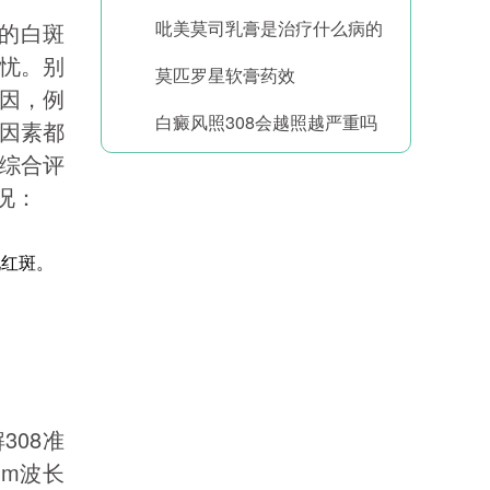
吡美莫司乳膏是治疗什么病的
位的白斑
忧。别
莫匹罗星软膏药效
因，例
白癜风照308会越照越严重吗
因素都
综合评
况：
现红斑。
308准
nm波长