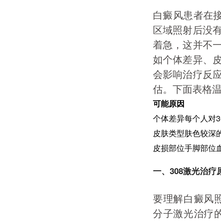
白癜风患者在接
区域照射后没
着急，这并不
如个体差异、
会影响治疗反
估。下面表格
可能原因
个体差异
每个人对
皮肤类型
肤色较深
皮损部位
手脚部位
一、308激光治
要理解白癜风照
分子激光治疗的