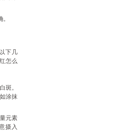
确。
以下几
不红怎么
白斑。
如涂抹
量元素
意摄入