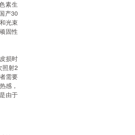
色素生
国产30
性和光束
、顽固性
皮损时
次照射2
患者需要
热感，
能是由于