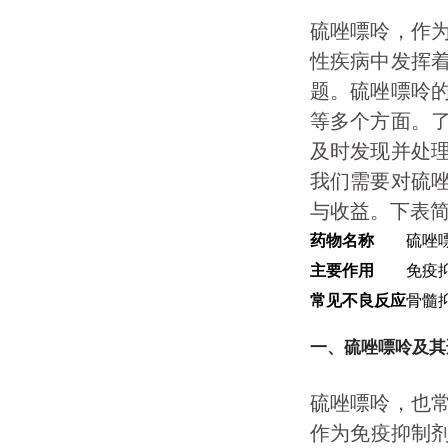
硫唑嘌呤，作
性疾病中发挥
题。硫唑嘌呤
等多个方面。
及时发现并处
我们需要对硫
与收益。下表
药物名称
硫唑嘌
主要作用
免疫
常见不良反应
骨髓
一、硫唑嘌呤及其
硫唑嘌呤，也
作为免疫抑制剂