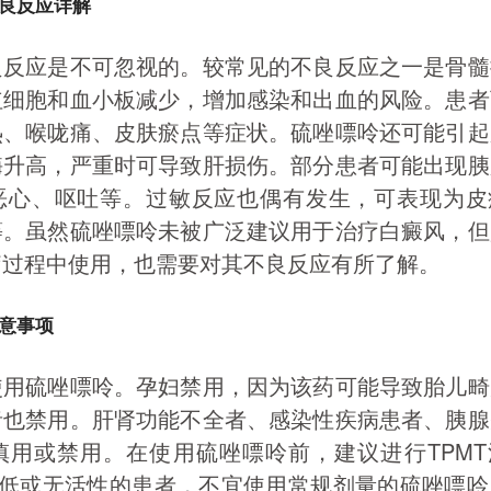
良反应详解
良反应是不可忽视的。较常见的不良反应之一是骨髓
红细胞和血小板减少，增加感染和出血的风险。患者
热、喉咙痛、皮肤瘀点等症状。硫唑嘌呤还可能引起
酶升高，严重时可导致肝损伤。部分患者可能出现胰
恶心、呕吐等。过敏反应也偶有发生，可表现为皮
等。虽然硫唑嘌呤未被广泛建议用于治疗白癜风，但
疗过程中使用，也需要对其不良反应有所了解。
意事项
使用硫唑嘌呤。孕妇禁用，因为该药可能导致胎儿畸
者也禁用。肝肾功能不全者、感染性疾病患者、胰腺
慎用或禁用。在使用硫唑嘌呤前，建议进行TPMT
性低或无活性的患者，不宜使用常规剂量的硫唑嘌