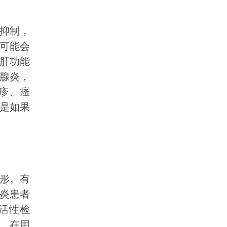
抑制，
可能会
肝功能
腺炎，
疹、瘙
是如果
形。有
炎患者
活性检
呤。在用