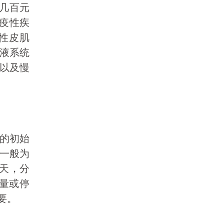
到几百元
免疫性疾
性皮肌
液系统
以及慢
的初始
，一般为
/天，分
剂量或停
要。