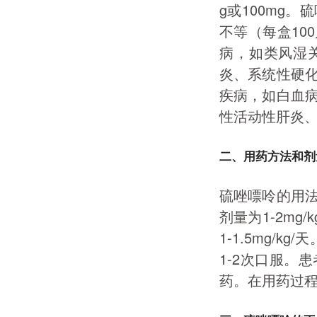
g或100mg
不等（每盒10
病，如类风湿
炎、系统性硬
疾病，如白血
性活动性肝炎
二、用药方法和剂
硫唑嘌呤的用
剂量为1-2mg
1-1.5mg/
1-2次口服。
药。在用药过