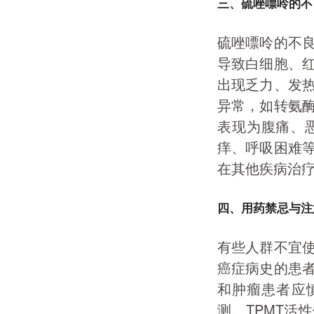
三、硫唑嘌呤的不
硫唑嘌呤的不
导致白细胞、
出现乏力、发
异常，如转氨
表现为腹痛、
痒、呼吸困难
在其他疾病治
四、用药禁忌与注
有些人群不宜
癌症病史的患
和肿瘤患者应
测。TPMT活