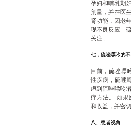
孕妇和哺乳期
剂量，并在医
肾功能，因老
现不良反应。
关注。
七，硫唑嘌呤的不
目前，硫唑嘌
性疾病，硫唑
虑到硫唑嘌呤
疗方法。 如
和收益，并密
八、患者视角