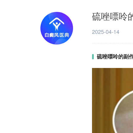
硫唑嘌呤
2025-04-14
硫唑嘌呤的副