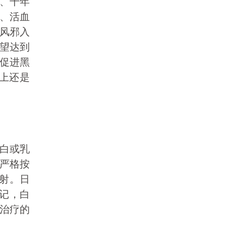
、千年
、活血
风邪入
望达到
促进黑
上还是
白或乳
严格按
射。日
记，白
治疗的