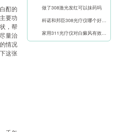
做了308激光发红可以抹药吗
白酊的
主要功
科诺和邦臣308光疗仪哪个好一点
状，帮
家用311光疗仪对白癜风有效果吗
能尽量治
的情况
下这张