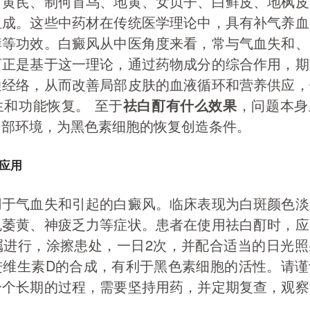
、黄芪、制何首乌、地黄、女贞子、白鲜皮、地枫皮
组成。这些中药材在传统医学理论中，具有补气养血
痒等功效。白癜风从中医角度来看，常与气血失和、
酊正是基于这一理论，通过药物成分的综合作用，期
通经络，从而改善局部皮肤的血液循环和营养供应，
生和功能恢复。 至于
祛白酊有什么效果
，问题本身
内部环境，为黑色素细胞的恢复创造条件。
应用
用于气血失和引起的白癜风。临床表现为白斑颜色淡
色萎黄、神疲乏力等症状。患者在使用祛白酊时，应
嘱进行，涂擦患处，一日2次，并配合适当的日光照
进维生素D的合成，有利于黑色素细胞的活性。请谨
一个长期的过程，需要坚持用药，并定期复查，观察