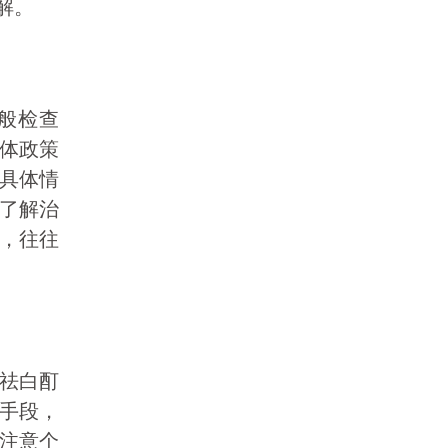
解。
般检查
体政策
具体情
了解治
，往往
 祛白酊
手段，
注意个