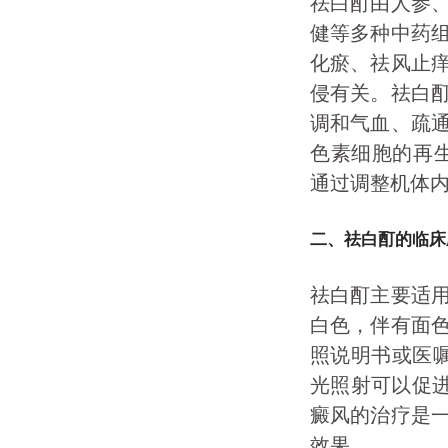
祛白酊由人参
健等多种中药
化瘀、祛风止
侵有关。祛白
调和气血、疏
色素细胞的再
通过调整机体
二、祛白酊的临床
祛白酊主要适
白色，伴有面
照说明书或医
光照射可以促
癜风的治疗是
效果。